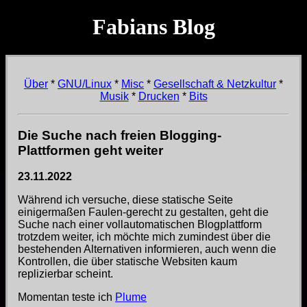
Fabians Blog
Über
*
GNU/Linux
*
Misc
*
Gesellschaft & Netzkultur
*
Musik
*
Drucken
*
Bits
Die Suche nach freien Blogging-
Plattformen geht weiter
23.11.2022
Während ich versuche, diese statische Seite
einigermaßen Faulen-gerecht zu gestalten, geht die
Suche nach einer vollautomatischen Blogplattform
trotzdem weiter, ich möchte mich zumindest über die
bestehenden Alternativen informieren, auch wenn die
Kontrollen, die über statische Websiten kaum
replizierbar scheint.
Momentan teste ich
Plume