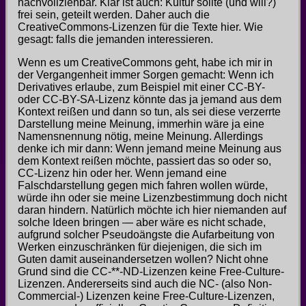
nachvollziehbar. Klar ist auch: Kultur sollte (und will?)
frei sein, geteilt werden. Daher auch die
CreativeCommons-Lizenzen für die Texte hier. Wie
gesagt: falls die jemanden interessieren.
Wenn es um CreativeCommons geht, habe ich mir in
der Vergangenheit immer Sorgen gemacht: Wenn ich
Derivatives erlaube, zum Beispiel mit einer CC-BY-
oder CC-BY-SA-Lizenz könnte das ja jemand aus dem
Kontext reißen und dann so tun, als sei diese verzerrte
Darstellung meine Meinung, immerhin wäre ja eine
Namensnennung nötig, meine Meinung. Allerdings
denke ich mir dann: Wenn jemand meine Meinung aus
dem Kontext reißen möchte, passiert das so oder so,
CC-Lizenz hin oder her. Wenn jemand eine
Falschdarstellung gegen mich fahren wollen würde,
würde ihn oder sie meine Lizenzbestimmung doch nicht
daran hindern. Natürlich möchte ich hier niemanden auf
solche Ideen bringen — aber wäre es nicht schade,
aufgrund solcher Pseudoängste die Aufarbeitung von
Werken einzuschränken für diejenigen, die sich im
Guten damit auseinandersetzen wollen? Nicht ohne
Grund sind die CC-**-ND-Lizenzen keine Free-Culture-
Lizenzen. Andererseits sind auch die NC- (also Non-
Commercial-) Lizenzen keine Free-Culture-Lizenzen,