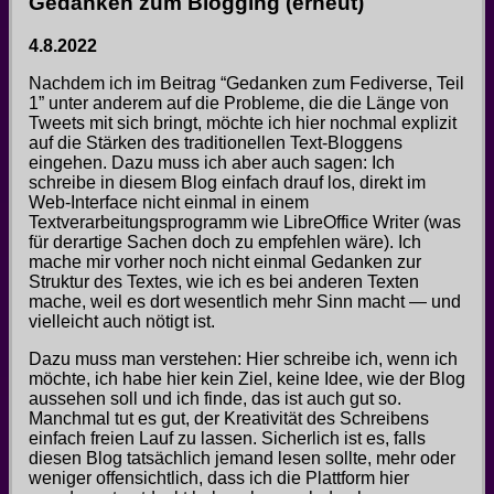
Gedanken zum Blogging (erneut)
4.8.2022
Nachdem ich im Beitrag “Gedanken zum Fediverse, Teil
1” unter anderem auf die Probleme, die die Länge von
Tweets mit sich bringt, möchte ich hier nochmal explizit
auf die Stärken des traditionellen Text-Bloggens
eingehen. Dazu muss ich aber auch sagen: Ich
schreibe in diesem Blog einfach drauf los, direkt im
Web-Interface nicht einmal in einem
Textverarbeitungsprogramm wie LibreOffice Writer (was
für derartige Sachen doch zu empfehlen wäre). Ich
mache mir vorher noch nicht einmal Gedanken zur
Struktur des Textes, wie ich es bei anderen Texten
mache, weil es dort wesentlich mehr Sinn macht — und
vielleicht auch nötigt ist.
Dazu muss man verstehen: Hier schreibe ich, wenn ich
möchte, ich habe hier kein Ziel, keine Idee, wie der Blog
aussehen soll und ich finde, das ist auch gut so.
Manchmal tut es gut, der Kreativität des Schreibens
einfach freien Lauf zu lassen. Sicherlich ist es, falls
diesen Blog tatsächlich jemand lesen sollte, mehr oder
weniger offensichtlich, dass ich die Plattform hier