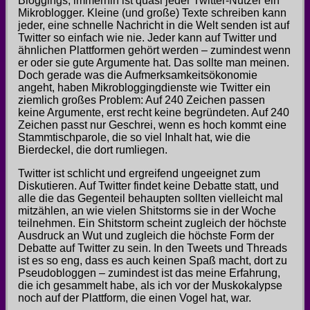
Bloggings, immerhin ist quasi jeder Twitter-Nutzer ein
Mikroblogger. Kleine (und große) Texte schreiben kann
jeder, eine schnelle Nachricht in die Welt senden ist auf
Twitter so einfach wie nie. Jeder kann auf Twitter und
ähnlichen Plattformen gehört werden – zumindest wenn
er oder sie gute Argumente hat. Das sollte man meinen.
Doch gerade was die Aufmerksamkeitsökonomie
angeht, haben Mikrobloggingdienste wie Twitter ein
ziemlich großes Problem: Auf 240 Zeichen passen
keine Argumente, erst recht keine begründeten. Auf 240
Zeichen passt nur Geschrei, wenn es hoch kommt eine
Stammtischparole, die so viel Inhalt hat, wie die
Bierdeckel, die dort rumliegen.
Twitter ist schlicht und ergreifend ungeeignet zum
Diskutieren. Auf Twitter findet keine Debatte statt, und
alle die das Gegenteil behaupten sollten vielleicht mal
mitzählen, an wie vielen Shitstorms sie in der Woche
teilnehmen. Ein Shitstorm scheint zugleich der höchste
Ausdruck an Wut und zugleich die höchste Form der
Debatte auf Twitter zu sein. In den Tweets und Threads
ist es so eng, dass es auch keinen Spaß macht, dort zu
Pseudobloggen – zumindest ist das meine Erfahrung,
die ich gesammelt habe, als ich vor der Muskokalypse
noch auf der Plattform, die einen Vogel hat, war.