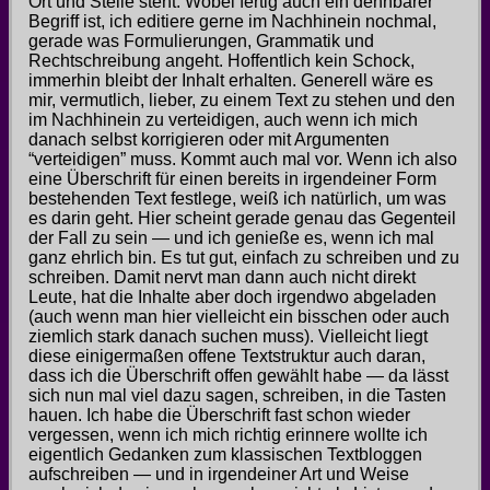
Ort und Stelle steht. Wobei fertig auch ein dehnbarer
Begriff ist, ich editiere gerne im Nachhinein nochmal,
gerade was Formulierungen, Grammatik und
Rechtschreibung angeht. Hoffentlich kein Schock,
immerhin bleibt der Inhalt erhalten. Generell wäre es
mir, vermutlich, lieber, zu einem Text zu stehen und den
im Nachhinein zu verteidigen, auch wenn ich mich
danach selbst korrigieren oder mit Argumenten
“verteidigen” muss. Kommt auch mal vor. Wenn ich also
eine Überschrift für einen bereits in irgendeiner Form
bestehenden Text festlege, weiß ich natürlich, um was
es darin geht. Hier scheint gerade genau das Gegenteil
der Fall zu sein — und ich genieße es, wenn ich mal
ganz ehrlich bin. Es tut gut, einfach zu schreiben und zu
schreiben. Damit nervt man dann auch nicht direkt
Leute, hat die Inhalte aber doch irgendwo abgeladen
(auch wenn man hier vielleicht ein bisschen oder auch
ziemlich stark danach suchen muss). Vielleicht liegt
diese einigermaßen offene Textstruktur auch daran,
dass ich die Überschrift offen gewählt habe — da lässt
sich nun mal viel dazu sagen, schreiben, in die Tasten
hauen. Ich habe die Überschrift fast schon wieder
vergessen, wenn ich mich richtig erinnere wollte ich
eigentlich Gedanken zum klassischen Textbloggen
aufschreiben — und in irgendeiner Art und Weise