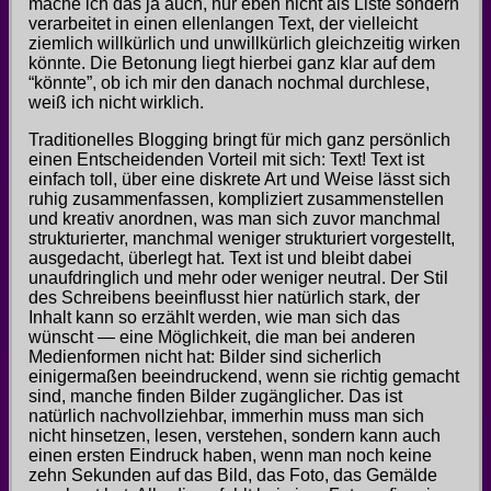
mache ich das ja auch, nur eben nicht als Liste sondern
verarbeitet in einen ellenlangen Text, der vielleicht
ziemlich willkürlich und unwillkürlich gleichzeitig wirken
könnte. Die Betonung liegt hierbei ganz klar auf dem
“könnte”, ob ich mir den danach nochmal durchlese,
weiß ich nicht wirklich.
Traditionelles Blogging bringt für mich ganz persönlich
einen Entscheidenden Vorteil mit sich: Text! Text ist
einfach toll, über eine diskrete Art und Weise lässt sich
ruhig zusammenfassen, kompliziert zusammenstellen
und kreativ anordnen, was man sich zuvor manchmal
strukturierter, manchmal weniger strukturiert vorgestellt,
ausgedacht, überlegt hat. Text ist und bleibt dabei
unaufdringlich und mehr oder weniger neutral. Der Stil
des Schreibens beeinflusst hier natürlich stark, der
Inhalt kann so erzählt werden, wie man sich das
wünscht — eine Möglichkeit, die man bei anderen
Medienformen nicht hat: Bilder sind sicherlich
einigermaßen beeindruckend, wenn sie richtig gemacht
sind, manche finden Bilder zugänglicher. Das ist
natürlich nachvollziehbar, immerhin muss man sich
nicht hinsetzen, lesen, verstehen, sondern kann auch
einen ersten Eindruck haben, wenn man noch keine
zehn Sekunden auf das Bild, das Foto, das Gemälde