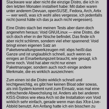
Slackware war aber nicht die einzige Distro, die ich in
den letzten Monaten installiert habe: Mit dabei waren
unter anderem Devuan, openSUSE, Fedora, Arch, Artix
— wer weiß, was ich wohl alles vergesse, ich jedenfalls
nicht (sonst hätte ich das ja auch nicht vergessen).
Eine Distro stach bei meinen Tests aber dann doch
angenehm heraus: Void GNU/Linux — eine Distro, die
sich doch eher in der Nische befindet. Das finde ich
aber nicht schlimm, sondern viel eher spannend: Void
bringt einen eigenen Satz an
Paketverwaltungswerkzeugen mit: xbps heißt das
Ganze und ist unglaublich schnell, auch wenn es
einiges an Einarbeitungszeit braucht, wie gesagt, ich
lerne noch. Void hat aber nicht nur einen
Paketmanager, sondern auch noch einige andere
Merkmale, die es wirklich auszeichnen:
Zum einen ist die Distro wirklich schnell und
leichtgewichtig, es gibt hier keinen Bloat oder sowas,
als init-System kommt runit zum Einsatz, was mal eine
erfrischende Abwechslung ist. Anders als bei anderen
KISS-Distros wie etwa Arch ist die Installation von Void
wirklich sehr einfach, gerade wenn man das Xfce-Live-
Abbild benutzt. Am Anfang hatte ich ein bisschen zu