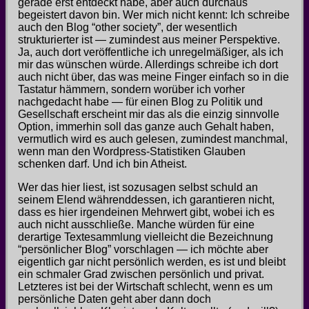
gerade erst entdeckt habe, aber auch durchaus
begeistert davon bin. Wer mich nicht kennt: Ich schreibe
auch den Blog “other society”, der wesentlich
strukturierter ist — zumindest aus meiner Perspektive.
Ja, auch dort veröffentliche ich unregelmäßiger, als ich
mir das wünschen würde. Allerdings schreibe ich dort
auch nicht über, das was meine Finger einfach so in die
Tastatur hämmern, sondern worüber ich vorher
nachgedacht habe — für einen Blog zu Politik und
Gesellschaft erscheint mir das als die einzig sinnvolle
Option, immerhin soll das ganze auch Gehalt haben,
vermutlich wird es auch gelesen, zumindest manchmal,
wenn man den Wordpress-Statistiken Glauben
schenken darf. Und ich bin Atheist.
Wer das hier liest, ist sozusagen selbst schuld an
seinem Elend währenddessen, ich garantieren nicht,
dass es hier irgendeinen Mehrwert gibt, wobei ich es
auch nicht ausschließe. Manche würden für eine
derartige Textesammlung vielleicht die Bezeichnung
“persönlicher Blog” vorschlagen — ich möchte aber
eigentlich gar nicht persönlich werden, es ist und bleibt
ein schmaler Grad zwischen persönlich und privat.
Letzteres ist bei der Wirtschaft schlecht, wenn es um
persönliche Daten geht aber dann doch