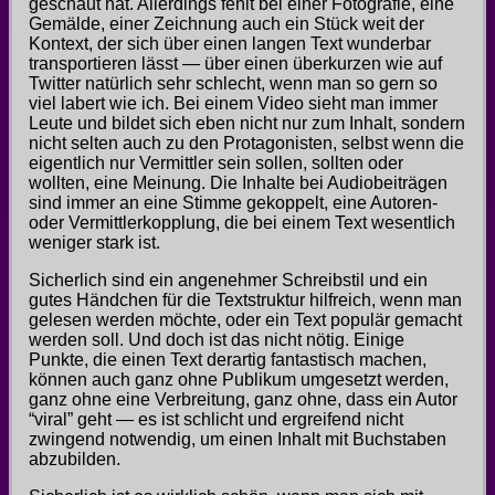
geschaut hat. Allerdings fehlt bei einer Fotografie, eine
Gemälde, einer Zeichnung auch ein Stück weit der
Kontext, der sich über einen langen Text wunderbar
transportieren lässt — über einen überkurzen wie auf
Twitter natürlich sehr schlecht, wenn man so gern so
viel labert wie ich. Bei einem Video sieht man immer
Leute und bildet sich eben nicht nur zum Inhalt, sondern
nicht selten auch zu den Protagonisten, selbst wenn die
eigentlich nur Vermittler sein sollen, sollten oder
wollten, eine Meinung. Die Inhalte bei Audiobeiträgen
sind immer an eine Stimme gekoppelt, eine Autoren-
oder Vermittlerkopplung, die bei einem Text wesentlich
weniger stark ist.
Sicherlich sind ein angenehmer Schreibstil und ein
gutes Händchen für die Textstruktur hilfreich, wenn man
gelesen werden möchte, oder ein Text populär gemacht
werden soll. Und doch ist das nicht nötig. Einige
Punkte, die einen Text derartig fantastisch machen,
können auch ganz ohne Publikum umgesetzt werden,
ganz ohne eine Verbreitung, ganz ohne, dass ein Autor
“viral” geht — es ist schlicht und ergreifend nicht
zwingend notwendig, um einen Inhalt mit Buchstaben
abzubilden.