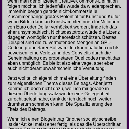
wenn man der offiziellen CreativeCommons-Definition
folgen möchte. Ich jedenfalls würde da wiedersprechen,
immerhin bergen gerade nicht-kommerzielle
Zusammenhänge großes Potential für Kunst und Kultur,
wenn Bilder dann an Kunstsammler:innen für Millionen
von Euro oder Dollar verhöckert werden, finde ich das
eher unsympathisch. Nichtsdestotrotz würde die Lizenz
dagegen womöglich nur theoretisch schützen. Bestes
Beispiel sind die zu vermutenden Mengen an GPL-
Code in proprietärer Software. Ich kann natürlich nichts
beweisen, eine Verletzung des Copylefts durch die
Geheimhaltung des proprietären Quellcodes macht das
eben unmöglich. Es bleibt also eine vage, aber eben
auch nicht derart unwahrscheinliche Vermutung.
Jetzt wollte ich eigentlich mal eine Überleitung finden
zum eigentlichen Thema dieses Beitrags. Aber jetzt
komme ich doch nicht dazu, weil ich mir gerade in
diesem Überleitungssatz wieder eine Gelegenheit
zurecht gelegt habe, dank der ich doch noch weiter
drumherum schreiben kann: Die Spezifizierung des
Titels des Beitrags.
Wenn ich einen Blogeintrag für other society schreibe,
ist der Artikel meist eher fertig, als das die Überschrift an