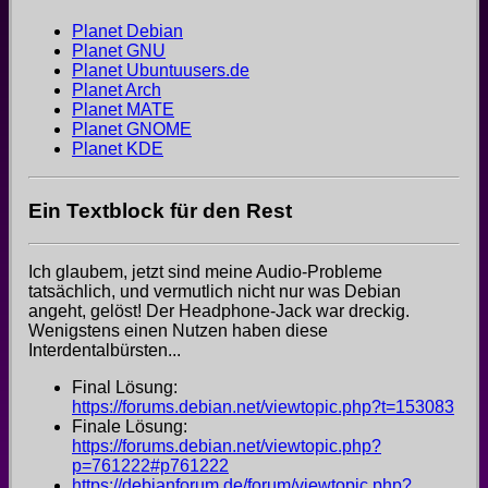
Planet Debian
Planet GNU
Planet Ubuntuusers.de
Planet Arch
Planet MATE
Planet GNOME
Planet KDE
Ein Textblock für den Rest
Ich glaubem, jetzt sind meine Audio-Probleme
tatsächlich, und vermutlich nicht nur was Debian
angeht, gelöst! Der Headphone-Jack war dreckig.
Wenigstens einen Nutzen haben diese
Interdentalbürsten...
Final Lösung:
https://forums.debian.net/viewtopic.php?t=153083
Finale Lösung:
https://forums.debian.net/viewtopic.php?
p=761222#p761222
https://debianforum.de/forum/viewtopic.php?